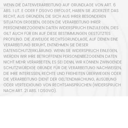
WENN DIE DATENVERARBEITUNG AUF GRUNDLAGE VON ART. 6
ABS. 1 LIT. E ODER F DSGVO ERFOLGT, HABEN SIE JEDERZEIT DAS
RECHT, AUS GRÜNDEN, DIE SICH AUS IHRER BESONDEREN
SITUATION ERGEBEN, GEGEN DIE VERARBEITUNG IHRER
PERSONENBEZOGENEN DATEN WIDERSPRUCH EINZULEGEN; DIES
GILT AUCH FÜR EIN AUF DIESE BESTIMMUNGEN GESTÜTZTES
PROFILING. DIE JEWEILIGE RECHTSGRUNDLAGE, AUF DENEN EINE
VERARBEITUNG BERUHT, ENTNEHMEN SIE DIESER
DATENSCHUTZERKLÄRUNG. WENN SIE WIDERSPRUCH EINLEGEN,
WERDEN WIR IHRE BETROFFENEN PERSONENBEZOGENEN DATEN
NICHT MEHR VERARBEITEN, ES SEI DENN, WIR KÖNNEN ZWINGENDE
SCHUTZWÜRDIGE GRÜNDE FÜR DIE VERARBEITUNG NACHWEISEN,
DIE IHRE INTERESSEN, RECHTE UND FREIHEITEN ÜBERWIEGEN ODER
DIE VERARBEITUNG DIENT DER GELTENDMACHUNG, AUSÜBUNG
ODER VERTEIDIGUNG VON RECHTSANSPRÜCHEN (WIDERSPRUCH
NACH ART. 21 ABS. 1 DSGVO).
WERDEN IHRE PERSONENBEZOGENEN DATEN VERARBEITET, UM
DIREKTWERBUNG ZU BETREIBEN, SO HABEN SIE DAS RECHT,
JEDERZEIT WIDERSPRUCH GEGEN DIE VERARBEITUNG SIE
BETREFFENDER PERSONENBEZOGENER DATEN ZUM ZWECKE
DERARTIGER WERBUNG EINZULEGEN; DIES GILT AUCH FÜR DAS